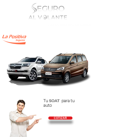
Tu
SOAT
para tu
auto
COTIZAR